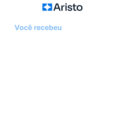
Você recebeu
um presente
que pode mudar sua
aprovação
Não é só um pacote com dicas.
É o início da sua preparação com
método.
Se você escaneou esse QR code, é
porque foi selecionado para algo maior:
acesso exclusivo a uma
consultoria com o
time Aristo
+ um
simulado diagnóstico
gratuito
para entender seu nível hoje.