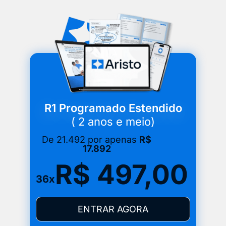
R1 Programado Estendido
( 2 anos e meio)
De
21.492
por apenas
R$
17.892
R$ 497,00
36x
ENTRAR AGORA