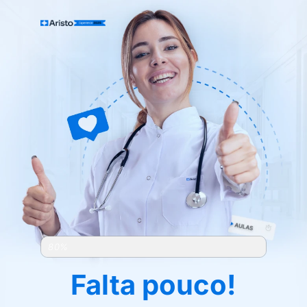
QUASE CONCLUÍDA
80%
Falta pouco!