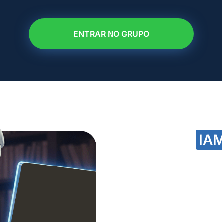
ENTRAR NO GRUPO
Vem pro grup
prova da
IA
correção no 
Porque persistir é
“tempo encerrado
E aqui, a aprovaç