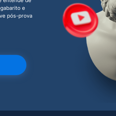
e entende de
gabarito e
ive pós-prova