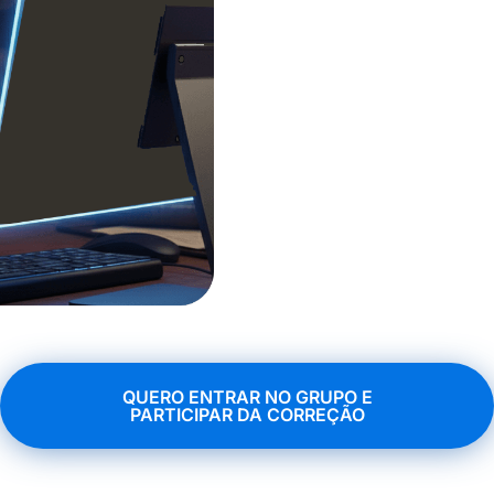
questão por quest
QUERO ENTRAR NO GRUPO E
PARTICIPAR DA CORREÇÃO