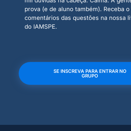
mil dúvidas na cabeça. Calma. A gent
prova (e de aluno também). Receba o 
comentários das questões na nossa l
do IAMSPE.
SE INSCREVA PARA ENTRAR NO
GRUPO