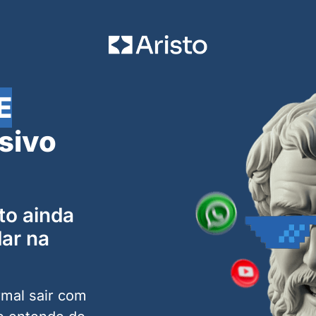
E
sivo
to ainda
dar na
rmal sair com