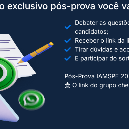
o exclusivo pós-prova você va
Debater as questõ
candidatos;
Receber o link da l
Tirar dúvidas e ac
E participar do sort
Pós-Prova IAMSPE 20
📩 O link do grupo ch