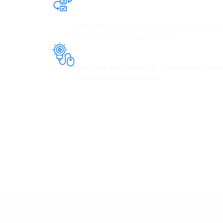
específicas
Mantenha-se organizado e no caminho certo c
bem definidos a cada semana.
Estudo focado nos temas que 
Maximize sua pontuação concentrando-se nos
frequentemente testados.