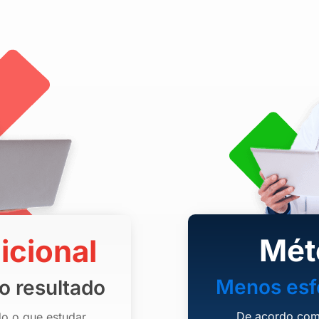
Mét
icional
Menos esfo
o resultado
De acordo com 
o o que estudar,