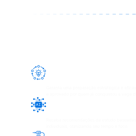
Metodologia comprovada por m
aprovados
Garanta uma preparação estratégica e efici
e aprovado por quem já conquistou a vaga d
Plataforma com inteligência art
seu estudo
Receba recomendações de estudo baseadas
individuais, otimizando seu tempo e foco.
Planejamento semanal de est