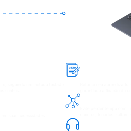
ilhares de alunos
Estudo prático, 
flashcards
ente, seguindo um método testado
Reforce seu aprendizado a
os sonhos.
garantindo a fixação do c
ificial que personaliza
Materiais digitais 
Evite perder tempo com i
enxutos, focados e altame
 em suas necessidades
Suporte individua
udos com metas