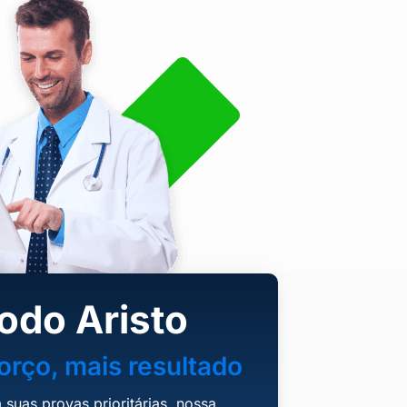
odo Aristo
rço, mais resultado
suas provas prioritárias, nossa