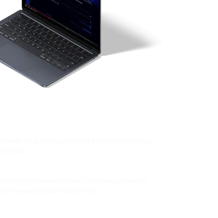
com banco de questões comentadas e
través da prática constante e revisões rápidas,
onteúdo.
objetivos e direto ao ponto
nformações desnecessárias. Acesse conteúdos
nte relevantes para sua prova.
l com um mentor especializado