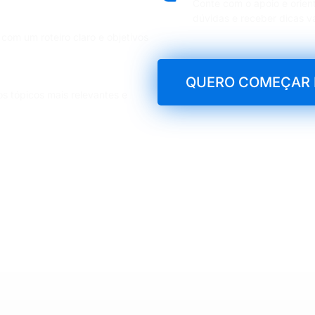
Conte com o apoio e orien
dúvidas e receber dicas v
om um roteiro claro e objetivos
mais caem nas provas
QUERO COMEÇAR 
 tópicos mais relevantes e