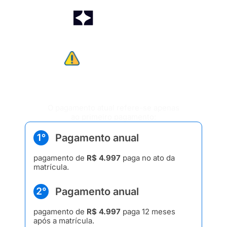
ATENÇÃO
O Extensivo R1 Tradicional
é dividido
em dois pagamentos iguais.
O pagamento atual refere-se apenas
ao primeiro pagamento:
Pagamento anual
pagamento de
R$ 4.997
paga no ato da
matrícula.
Pagamento anual
pagamento de
R$ 4.997
paga 12 meses
após a matrícula.